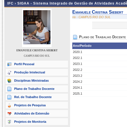
IFC ›
SIGAA - Sistema Integrado de Gestão de Atividades Acad
Emanuele Cristina Siebert
rio - CAMPUS RIO DO SUL
Plano de Trabalho Docente
Ano/Período
EMANUELE CRISTINA SIEBERT
2020.1
CAMPUS RIO DO SUL
2022.1
2023.1
Perfil Pessoal
2022.2
Produção Intelectual
2023.2
Disciplinas Ministradas
2024.2
2024.1
Plano de Trabalho Docente
2025.1
Rel. de Trabalho Docente
Projetos de Pesquisa
Atividades de Extensão
Projetos de Monitoria