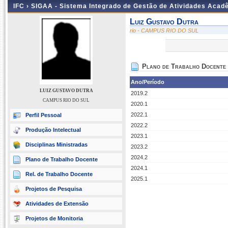
IFC ›
SIGAA - Sistema Integrado de Gestão de Atividades Acad
Luiz Gustavo Dutra
rio - CAMPUS RIO DO SUL
Plano de Trabalho Docente
Ano/Período
LUIZ GUSTAVO DUTRA
2019.2
CAMPUS RIO DO SUL
2020.1
2022.1
Perfil Pessoal
2022.2
Produção Intelectual
2023.1
Disciplinas Ministradas
2023.2
2024.2
Plano de Trabalho Docente
2024.1
Rel. de Trabalho Docente
2025.1
Projetos de Pesquisa
Atividades de Extensão
Projetos de Monitoria