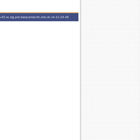
-02.re.sig.prd.datacenter.ifc.edu.br
v4.12.24.49