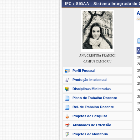
IFC ›
SIGAA - Sistema Integrado de
A
c
A
ANA CRISTINA FRANZOI
2
CAMPUS CAMBORIU
2
2
Perfil Pessoal
2
Produção Intelectual
2
Disciplinas Ministradas
2
2
Plano de Trabalho Docente
2
Rel. de Trabalho Docente
2
Projetos de Pesquisa
Atividades de Extensão
Projetos de Monitoria