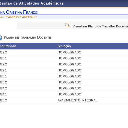
 Gestão de Atividades Acadêmicas
na Cristina Franzoi
am - CAMPUS CAMBORIU
: Visualizar Plano de Trabalho Docent
Plano de Trabalho Docente
no/Período
Situação
019.2
HOMOLOGADO
020.1
HOMOLOGADO
022.2
HOMOLOGADO
022.1
HOMOLOGADO
023.1
HOMOLOGADO
023.2
HOMOLOGADO
024.2
HOMOLOGADO
024.1
HOMOLOGADO
025.2
AFASTAMENTO INTEGRAL