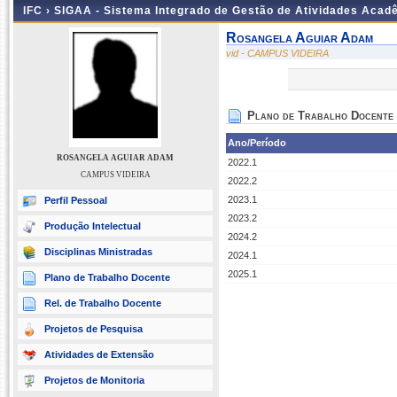
IFC ›
SIGAA - Sistema Integrado de Gestão de Atividades Acad
Rosangela Aguiar Adam
vid - CAMPUS VIDEIRA
Plano de Trabalho Docente
Ano/Período
ROSANGELA AGUIAR ADAM
2022.1
CAMPUS VIDEIRA
2022.2
2023.1
Perfil Pessoal
2023.2
Produção Intelectual
2024.2
Disciplinas Ministradas
2024.1
2025.1
Plano de Trabalho Docente
Rel. de Trabalho Docente
Projetos de Pesquisa
Atividades de Extensão
Projetos de Monitoria