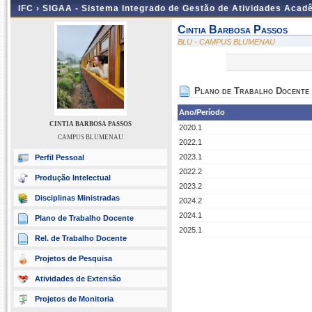
IFC ›
SIGAA - Sistema Integrado de Gestão de Atividades Acad
Cintia Barbosa Passos
BLU - CAMPUS BLUMENAU
Plano de Trabalho Docente
Ano/Período
CINTIA BARBOSA PASSOS
2020.1
CAMPUS BLUMENAU
2022.1
2023.1
Perfil Pessoal
2022.2
Produção Intelectual
2023.2
Disciplinas Ministradas
2024.2
2024.1
Plano de Trabalho Docente
2025.1
Rel. de Trabalho Docente
Projetos de Pesquisa
Atividades de Extensão
Projetos de Monitoria