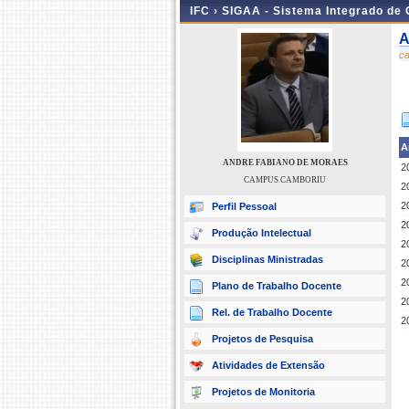
IFC ›
SIGAA - Sistema Integrado de
A
c
A
ANDRE FABIANO DE MORAES
2
CAMPUS CAMBORIU
2
2
Perfil Pessoal
2
Produção Intelectual
2
Disciplinas Ministradas
2
2
Plano de Trabalho Docente
2
Rel. de Trabalho Docente
2
Projetos de Pesquisa
Atividades de Extensão
Projetos de Monitoria