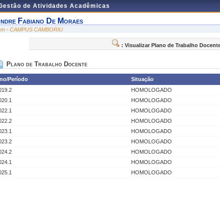
 Gestão de Atividades Acadêmicas
ndre Fabiano De Moraes
am - CAMPUS CAMBORIU
: Visualizar Plano de Trabalho Docent
Plano de Trabalho Docente
no/Período
Situação
019.2
HOMOLOGADO
020.1
HOMOLOGADO
022.1
HOMOLOGADO
022.2
HOMOLOGADO
023.1
HOMOLOGADO
023.2
HOMOLOGADO
024.2
HOMOLOGADO
024.1
HOMOLOGADO
025.1
HOMOLOGADO