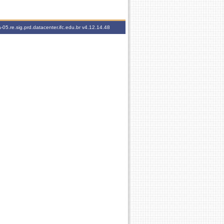
-05.re.sig.prd.datacenter.ifc.edu.br
v4.12.14.48