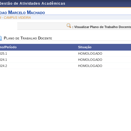
 Gestão de Atividades Acadêmicas
oao Marcelo Machado
id - CAMPUS VIDEIRA
: Visualizar Plano de Trabalho Docent
Plano de Trabalho Docente
no/Período
Situação
025.1
HOMOLOGADO
024.1
HOMOLOGADO
024.2
HOMOLOGADO