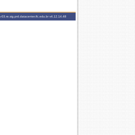
-03.re.sig.prd.datacenter.ifc.edu.br
v4.12.14.48