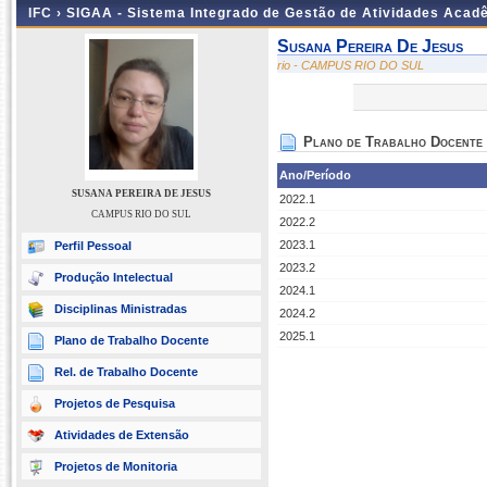
IFC ›
SIGAA - Sistema Integrado de Gestão de Atividades Acad
Susana Pereira De Jesus
rio - CAMPUS RIO DO SUL
Plano de Trabalho Docente
Ano/Período
SUSANA PEREIRA DE JESUS
2022.1
CAMPUS RIO DO SUL
2022.2
2023.1
Perfil Pessoal
2023.2
Produção Intelectual
2024.1
Disciplinas Ministradas
2024.2
2025.1
Plano de Trabalho Docente
Rel. de Trabalho Docente
Projetos de Pesquisa
Atividades de Extensão
Projetos de Monitoria