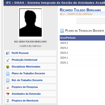
IFC ›
SIGAA - Sistema Integrado de Gestão de Atividades Acad
Ricardo Toledo Bergamo
BLU - CAMPUS BLUMENAU
Plano de Trabalho Docente
Ano/Período
RICARDO TOLEDO BERGAMO
2023.1
CAMPUS BLUMENAU
2024.2
2023.2
Perfil Pessoal
2024.1
Produção Intelectual
2025.1
Disciplinas Ministradas
Plano de Trabalho Docente
Rel. de Trabalho Docente
Projetos de Pesquisa
Atividades de Extensão
Projetos de Monitoria