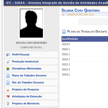
IFC ›
SIGAA - Sistema Integrado de Gestão de Atividades Acad
Silvana Cony Quinteiro
rio - CAMPUS RIO DO SUL
Plano de Trabalho Docente
Ano/Período
SILVANA CONY QUINTEIRO
2019.2
CAMPUS RIO DO SUL
2020.1
2022.1
Perfil Pessoal
2023.1
Produção Intelectual
2022.2
Disciplinas Ministradas
2023.2
2024.1
Plano de Trabalho Docente
Rel. de Trabalho Docente
Projetos de Pesquisa
Atividades de Extensão
Projetos de Monitoria