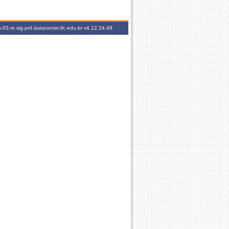
-03.re.sig.prd.datacenter.ifc.edu.br
v4.12.24.49