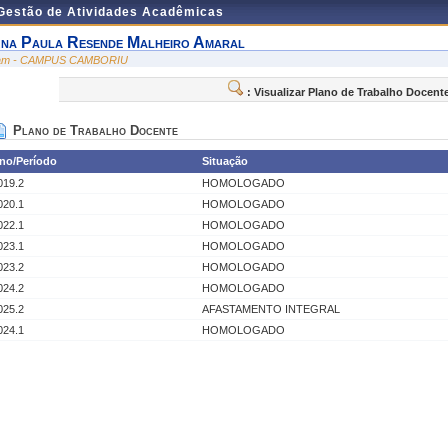
 Gestão de Atividades Acadêmicas
na Paula Resende Malheiro Amaral
am - CAMPUS CAMBORIU
: Visualizar Plano de Trabalho Docent
Plano de Trabalho Docente
no/Período
Situação
019.2
HOMOLOGADO
020.1
HOMOLOGADO
022.1
HOMOLOGADO
023.1
HOMOLOGADO
023.2
HOMOLOGADO
024.2
HOMOLOGADO
025.2
AFASTAMENTO INTEGRAL
024.1
HOMOLOGADO