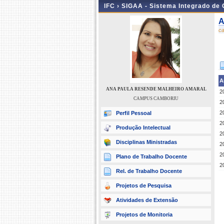
IFC ›
SIGAA - Sistema Integrado de
A
c
A
ANA PAULA RESENDE MALHEIRO AMARAL
2
CAMPUS CAMBORIU
2
2
Perfil Pessoal
2
Produção Intelectual
2
Disciplinas Ministradas
2
2
Plano de Trabalho Docente
2
Rel. de Trabalho Docente
Projetos de Pesquisa
Atividades de Extensão
Projetos de Monitoria