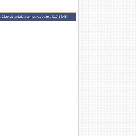
-02.re.sig.prd.datacenter.ifc.edu.br
v4.12.14.48