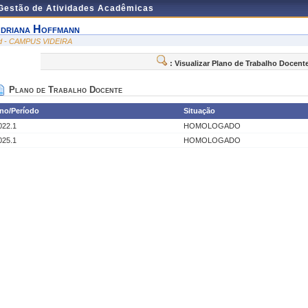
 Gestão de Atividades Acadêmicas
driana Hoffmann
id - CAMPUS VIDEIRA
: Visualizar Plano de Trabalho Docent
Plano de Trabalho Docente
no/Período
Situação
022.1
HOMOLOGADO
025.1
HOMOLOGADO