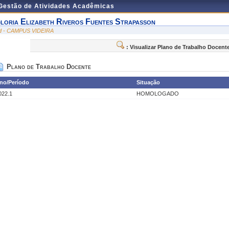
 Gestão de Atividades Acadêmicas
loria Elizabeth Riveros Fuentes Strapasson
id - CAMPUS VIDEIRA
: Visualizar Plano de Trabalho Docent
Plano de Trabalho Docente
no/Período
Situação
022.1
HOMOLOGADO