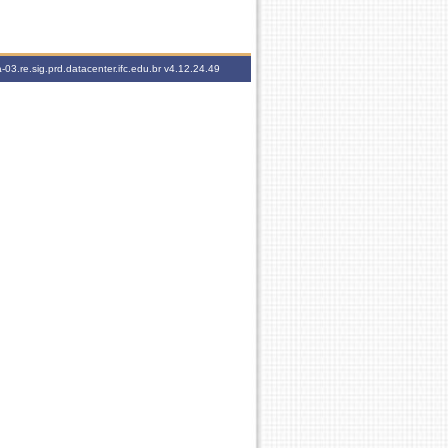
-03.re.sig.prd.datacenter.ifc.edu.br
v4.12.24.49