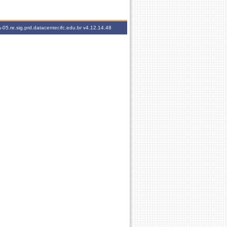
-05.re.sig.prd.datacenter.ifc.edu.br
v4.12.14.48