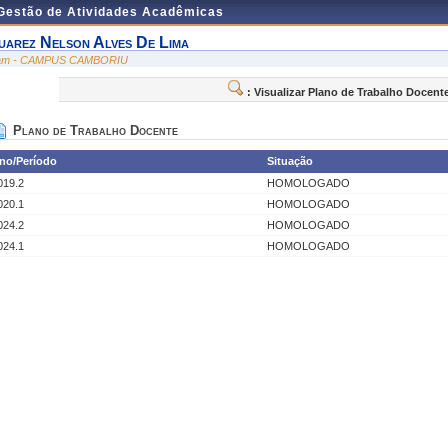
 Gestão de Atividades Acadêmicas
uarez Nelson Alves De Lima
am - CAMPUS CAMBORIU
: Visualizar Plano de Trabalho Docent
Plano de Trabalho Docente
no/Período
Situação
019.2
HOMOLOGADO
020.1
HOMOLOGADO
024.2
HOMOLOGADO
024.1
HOMOLOGADO