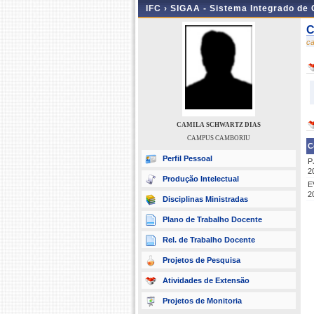
IFC ›
SIGAA - Sistema Integrado de
C
c
CAMILA SCHWARTZ DIAS
CAMPUS CAMBORIU
C
Perfil Pessoal
P
2
Produção Intelectual
E
2
Disciplinas Ministradas
Plano de Trabalho Docente
Rel. de Trabalho Docente
Projetos de Pesquisa
Atividades de Extensão
Projetos de Monitoria