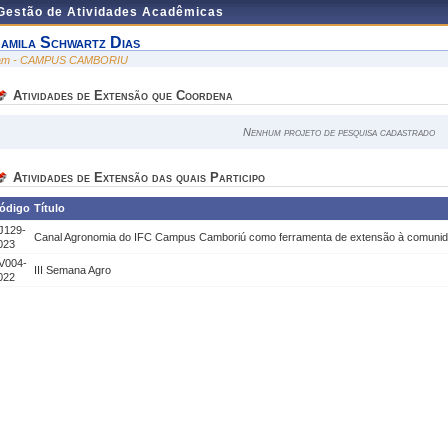
 Gestão de Atividades Acadêmicas
amila Schwartz Dias
am - CAMPUS CAMBORIU
Atividades de Extensão que Coordena
Nenhum projeto de pesquisa cadastrado
Atividades de Extensão das quais Participo
ódigo
Título
J129-
Canal Agronomia do IFC Campus Camboriú como ferramenta de extensão à comuni
023
V004-
III Semana Agro
022