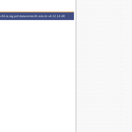
-04.re.sig.prd.datacenter.ifc.edu.br
v4.12.14.48