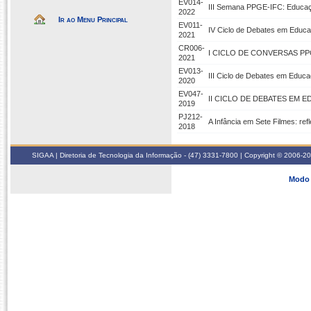
EV014-
III Semana PPGE-IFC: Educaçã
2022
Ir ao Menu Principal
EV011-
IV Ciclo de Debates em Educ
2021
CR006-
I CICLO DE CONVERSAS P
2021
EV013-
III Ciclo de Debates em Educ
2020
EV047-
II CICLO DE DEBATES EM 
2019
PJ212-
A Infância em Sete Filmes: refl
2018
SIGAA | Diretoria de Tecnologia da Informação - (47) 3331-7800 | Copyright © 2006-2026
Modo 