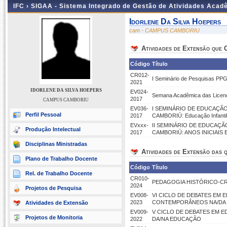
IFC ›
SIGAA - Sistema Integrado de Gestão de Atividades Acad
Idorlene Da Silva Hoepers
cam - CAMPUS CAMBORIU
Atividades de Extensão que
Código
Título
CR012-
I Seminário de Pesquisas PPGE
2021
IDORLENE DA SILVA HOEPERS
EV024-
Semana Acadêmica das Licenc
2017
CAMPUS CAMBORIU
EV036-
I SEMINÁRIO DE EDUCAÇÃO
Perfil Pessoal
2017
CAMBORIÚ: Educação Infantil
EVxxx-
II SEMINÁRIO DE EDUCAÇÃ
Produção Intelectual
2017
CAMBORIÚ: ANOS INICIAIS
Disciplinas Ministradas
Atividades de Extensão das q
Plano de Trabalho Docente
Código
Título
Rel. de Trabalho Docente
CR010-
PEDAGOGIA HISTÓRICO-CRÍTI
2024
Projetos de Pesquisa
EV008-
VI CICLO DE DEBATES EM 
2023
CONTEMPORÂNEOS NA/DA
Atividades de Extensão
EV009-
V CICLO DE DEBATES EM 
Projetos de Monitoria
2022
DA/NA EDUCAÇÃO