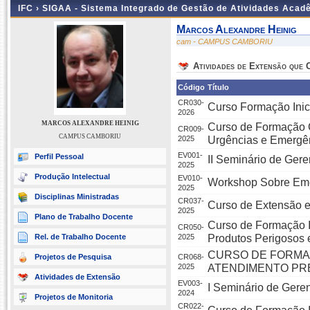
IFC ›
SIGAA - Sistema Integrado de Gestão de Atividades Acad
Marcos Alexandre Heinig
cam - CAMPUS CAMBORIU
Atividades de Extensão que
Código
Título
CR030-
Curso Formação Inic
2026
MARCOS ALEXANDRE HEINIG
Curso de Formação 
CR009-
CAMPUS CAMBORIU
2025
Urgências e Emergên
EV001-
Perfil Pessoal
II Seminário de Ger
2025
Produção Intelectual
EV010-
Workshop Sobre Eme
2025
Disciplinas Ministradas
CR037-
Curso de Extensão e
2025
Plano de Trabalho Docente
Curso de Formação I
CR050-
Rel. de Trabalho Docente
2025
Produtos Perigosos 
CURSO DE FORMAÇ
Projetos de Pesquisa
CR068-
2025
ATENDIMENTO PRÉ
Atividades de Extensão
EV003-
I Seminário de Gere
2024
Projetos de Monitoria
CR022-