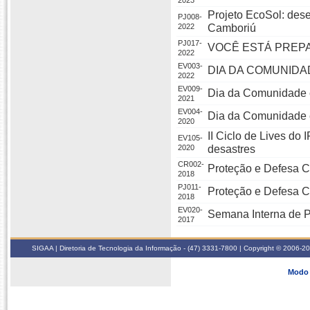
2023
Projeto EcoSol: des
PJ008-
2022
Camboriú
PJ017-
VOCÊ ESTÁ PREP
2022
EV003-
DIA DA COMUNIDA
2022
EV009-
Dia da Comunidade e
2021
EV004-
Dia da Comunidade e
2020
II Ciclo de Lives do
EV105-
2020
desastres
CR002-
Proteção e Defesa C
2018
PJ011-
Proteção e Defesa Ci
2018
EV020-
Semana Interna de P
2017
SIGAA | Diretoria de Tecnologia da Informação - (47) 3331-7800 | Copyright © 2006-2026
Modo 