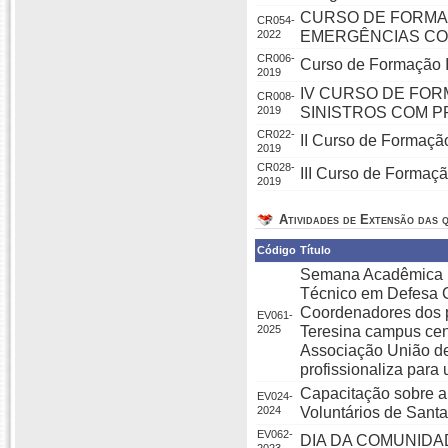
CURSO DE FORMA
CR054-
2022
EMERGÊNCIAS CO
CR006-
Curso de Formação I
2019
IV CURSO DE FOR
CR008-
2019
SINISTROS COM 
CR022-
II Curso de Formação
2019
CR028-
III Curso de Formaç
2019
Atividades de Extensão das q
Código
Título
Semana Acadêmica pa
Técnico em Defesa 
Coordenadores dos p
EV061-
2025
Teresina campus cent
Associação União de
profissionaliza para u
Capacitação sobre 
EV024-
2024
Voluntários de Santa
EV062-
DIA DA COMUNIDA