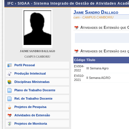
IFC ›
SIGAA - Sistema Integrado de Gestão de Atividades Acad
Jaime Sandro Dallago
cam - CAMPUS CAMBORIU
Atividades de Extensão que
Atividades de Extensão das q
JAIME SANDRO DALLAGO
CAMPUS CAMBORIU
Código
Título
Perfil Pessoal
EV004-
III Semana Agro
2022
Produção Intelectual
EV010-
II Semana AGRO
2021
Disciplinas Ministradas
Plano de Trabalho Docente
Rel. de Trabalho Docente
Projetos de Pesquisa
Atividades de Extensão
Projetos de Monitoria