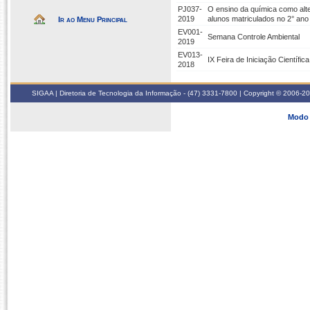
PJ037-
O ensino da química como alte
2019
alunos matriculados no 2° ano
Ir ao Menu Principal
EV001-
Semana Controle Ambiental
2019
EV013-
IX Feira de Iniciação Científic
2018
SIGAA | Diretoria de Tecnologia da Informação - (47) 3331-7800 | Copyright © 2006-2026
Modo 