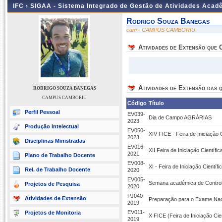
IFC ›
SIGAA - Sistema Integrado de Gestão de Atividades Acad
Rodrigo Souza Banegas
cam - CAMPUS CAMBORIU
Atividades de Extensão que
Atividades de Extensão das q
RODRIGO SOUZA BANEGAS
CAMPUS CAMBORIU
Código
Título
Perfil Pessoal
EV039-
Dia de Campo AGRÁRIAS
2023
Produção Intelectual
EV050-
XIV FICE - Feira de Iniciação 
2023
Disciplinas Ministradas
EV016-
XII Feira de Iniciação Científi
2021
Plano de Trabalho Docente
EV008-
XI - Feira de Iniciação Científ
Rel. de Trabalho Docente
2020
EV005-
Semana acadêmica de Contro
Projetos de Pesquisa
2020
PJ040-
Atividades de Extensão
Preparação para o Exame Nac
2019
EV011-
Projetos de Monitoria
X FICE (Feira de Iniciação Cie
2019