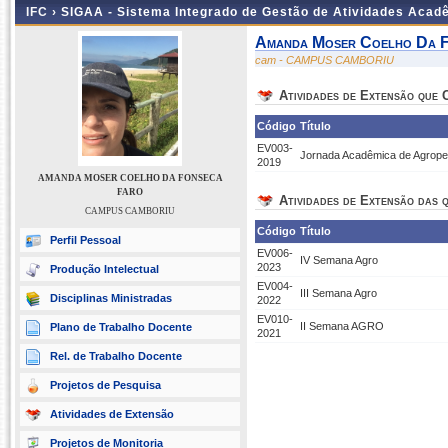
IFC ›
SIGAA - Sistema Integrado de Gestão de Atividades Acad
Amanda Moser Coelho Da F
cam - CAMPUS CAMBORIU
Atividades de Extensão que
Código
Título
EV003-
Jornada Acadêmica de Agrope
2019
AMANDA MOSER COELHO DA FONSECA
FARO
Atividades de Extensão das q
CAMPUS CAMBORIU
Código
Título
Perfil Pessoal
EV006-
IV Semana Agro
2023
Produção Intelectual
EV004-
III Semana Agro
Disciplinas Ministradas
2022
EV010-
II Semana AGRO
Plano de Trabalho Docente
2021
Rel. de Trabalho Docente
Projetos de Pesquisa
Atividades de Extensão
Projetos de Monitoria