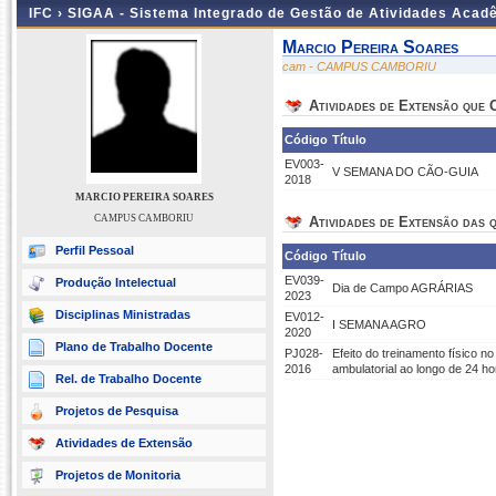
IFC ›
SIGAA - Sistema Integrado de Gestão de Atividades Acad
Marcio Pereira Soares
cam - CAMPUS CAMBORIU
Atividades de Extensão que
Código
Título
EV003-
V SEMANA DO CÃO-GUIA
2018
MARCIO PEREIRA SOARES
CAMPUS CAMBORIU
Atividades de Extensão das q
Perfil Pessoal
Código
Título
EV039-
Produção Intelectual
Dia de Campo AGRÁRIAS
2023
Disciplinas Ministradas
EV012-
I SEMANA AGRO
2020
Plano de Trabalho Docente
PJ028-
Efeito do treinamento físico n
2016
ambulatorial ao longo de 24 h
Rel. de Trabalho Docente
Projetos de Pesquisa
Atividades de Extensão
Projetos de Monitoria