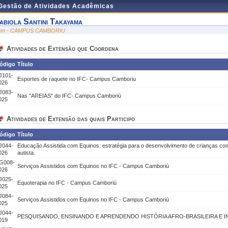
 Gestão de Atividades Acadêmicas
abiola Santini Takayama
am - CAMPUS CAMBORIU
Atividades de Extensão que Coordena
ódigo
Título
J101-
Esportes de raquete no IFC- Campus Camboriu
026
J083-
Nas "AREIAS" do IFC- Campus Camboriú
025
Atividades de Extensão das quais Participo
ódigo
Título
J044-
Educação Assistida com Equinos: estratégia para o desenvolvimento de crianças co
026
autista.
G008-
Serviços Assistidos com Equinos no IFC - Campus Camboriú
026
J025-
Equoterapia no IFC - Campus Camboriú
025
J084-
Serviços Assistidos com Equinos no IFC - Campus Camboriú
025
J044-
PESQUISANDO, ENSINANDO E APRENDENDO HISTÓRIA AFRO-BRASILEIRA E I
019