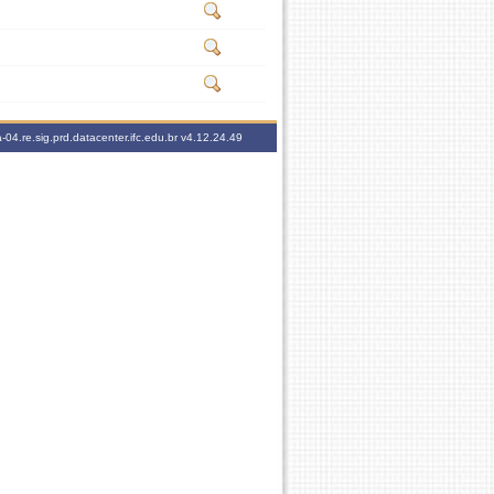
-04.re.sig.prd.datacenter.ifc.edu.br
v4.12.24.49