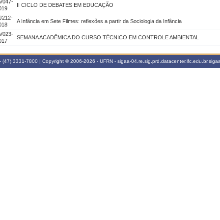
V047-
II CICLO DE DEBATES EM EDUCAÇÃO
019
J212-
A Infância em Sete Filmes: reflexões a partir da Sociologia da Infância
018
V023-
SEMANA ACADÊMICA DO CURSO TÉCNICO EM CONTROLE AMBIENTAL
017
 (47) 3331-7800 | Copyright © 2006-2026 - UFRN - sigaa-04.re.sig.prd.datacenter.ifc.edu.br.sigaa