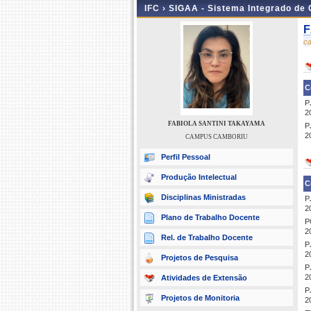
IFC ›
SIGAA - Sistema Integrado de
F
c
C
P
2
FABIOLA SANTINI TAKAYAMA
P
2
CAMPUS CAMBORIU
Perfil Pessoal
Produção Intelectual
C
Disciplinas Ministradas
P
2
Plano de Trabalho Docente
P
2
Rel. de Trabalho Docente
P
2
Projetos de Pesquisa
P
2
Atividades de Extensão
P
Projetos de Monitoria
2