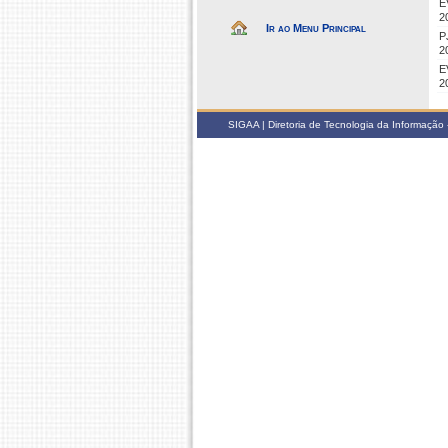
E
2
Ir ao Menu Principal
P
2
E
2
SIGAA | Diretoria de Tecnologia da Informação -