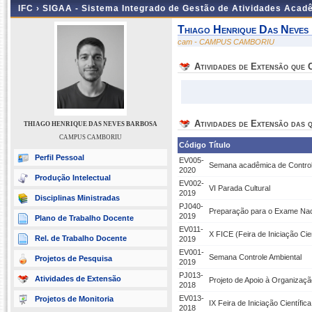
IFC ›
SIGAA - Sistema Integrado de Gestão de Atividades Acad
Thiago Henrique Das Neves
cam - CAMPUS CAMBORIU
Atividades de Extensão que
Atividades de Extensão das q
THIAGO HENRIQUE DAS NEVES BARBOSA
CAMPUS CAMBORIU
Código
Título
Perfil Pessoal
EV005-
Semana acadêmica de Contro
2020
Produção Intelectual
EV002-
VI Parada Cultural
2019
Disciplinas Ministradas
PJ040-
Preparação para o Exame Nac
2019
Plano de Trabalho Docente
EV011-
X FICE (Feira de Iniciação Cie
Rel. de Trabalho Docente
2019
EV001-
Semana Controle Ambiental
Projetos de Pesquisa
2019
PJ013-
Atividades de Extensão
Projeto de Apoio à Organizaç
2018
EV013-
Projetos de Monitoria
IX Feira de Iniciação Científic
2018