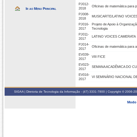
PJ012-
Oficinas de matemática para p
2018
Ir ao Menu Principal
PJ008-
MUSICARTE/LATINO VOICE
2018
PJ016-
Projeto de Apoio à Organizaçã
2017
Tecnologia
PJ011-
LATINO VOICES CAMERATA
2017
PJ014-
Oficinas de matemática para a
2017
EV039-
VIII FICE
2017
EV023-
SEMANA ACADÊMICA DO C
2017
EV016-
VI SEMINÁRIO NACIONAL D
2017
SIGAA | Diretoria de Tecnologia da Informação - (47) 3331-7800 | Copyright © 2006-2026
Modo 