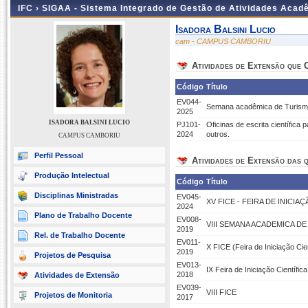
IFC ›
SIGAA - Sistema Integrado de Gestão de Atividades Acad
Isadora Balsini Lucio
cam - CAMPUS CAMBORIU
Atividades de Extensão que
Código
Título
EV044-
Semana acadêmica de Turismo,
2025
ISADORA BALSINI LUCIO
PJ101-
Oficinas de escrita científica
2024
outros.
CAMPUS CAMBORIU
Perfil Pessoal
Atividades de Extensão das q
Produção Intelectual
Código
Título
Disciplinas Ministradas
EV045-
XV FICE - FEIRA DE INICIA
2024
Plano de Trabalho Docente
EV008-
VIII SEMANA ACADEMICA D
2019
Rel. de Trabalho Docente
EV011-
X FICE (Feira de Iniciação Cie
2019
Projetos de Pesquisa
EV013-
IX Feira de Iniciação Científic
2018
Atividades de Extensão
EV039-
VIII FICE
Projetos de Monitoria
2017