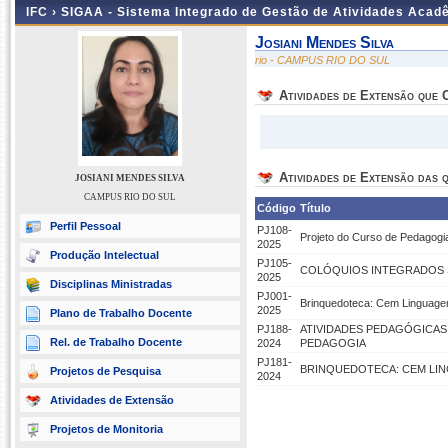
IFC ›
SIGAA - Sistema Integrado de Gestão de Atividades Acad
Josiani Mendes Silva
rio - CAMPUS RIO DO SUL
Atividades de Extensão que
Atividades de Extensão das q
JOSIANI MENDES SILVA
CAMPUS RIO DO SUL
Código
Título
Perfil Pessoal
PJ108-
Projeto do Curso de Pedagogi
2025
Produção Intelectual
PJ105-
COLÓQUIOS INTEGRADOS
2025
Disciplinas Ministradas
PJ001-
Brinquedoteca: Cem Linguage
2025
Plano de Trabalho Docente
PJ188-
ATIVIDADES PEDAGÓGICAS
Rel. de Trabalho Docente
2024
PEDAGOGIA
PJ181-
BRINQUEDOTECA: CEM LI
Projetos de Pesquisa
2024
Atividades de Extensão
Projetos de Monitoria