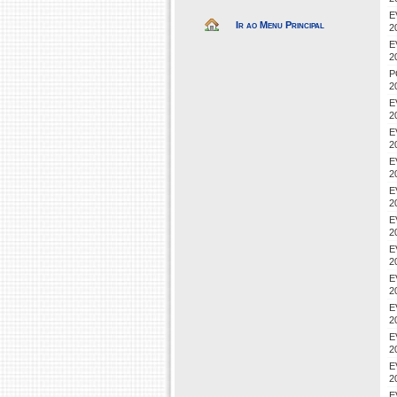
E
Ir ao Menu Principal
2
E
2
P
2
E
2
E
2
E
2
E
2
E
2
E
2
E
2
E
2
E
2
E
2
E