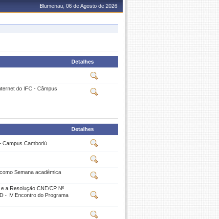
Blumenau, 06 de Agosto de 2026
Detalhes
Internet do IFC - Câmpus
Detalhes
C – Campus Camboriú
ve como Semana acadêmica
s e a Resolução CNE/CP Nº
ID - IV Encontro do Programa