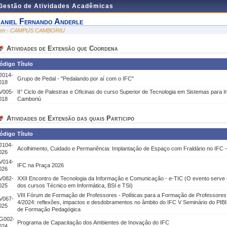
 Gestão de Atividades Acadêmicas
aniel Fernando Anderle
am - CAMPUS CAMBORIU
Atividades de Extensão que Coordena
ódigo
Título
J014-
Grupo de Pedal - "Pedalando por aí com o IFC"
018
V005-
II° Ciclo de Palestras e Oficinas do curso Superior de Tecnologia em Sistemas para 
018
Camboriú
Atividades de Extensão das quais Participo
ódigo
Título
J104-
Acolhimento, Cuidado e Permanência: Implantação de Espaço com Fraldário no IF
026
V014-
IFC na Praça 2026
026
V082-
XXII Encontro de Tecnologia da Informação e Comunicação - e-TIC (O evento ser
025
dos cursos Técnico em Informática, BSI e TSI)
VIII Fórum de Formação de Professores - Políticas para a Formação de Professore
V067-
4/2024: reflexões, impactos e desdobramentos no âmbito do IFC V Seminário do PIB
025
de Formação Pedagógica
G002-
Programa de Capacitação dos Ambientes de Inovação do IFC
024