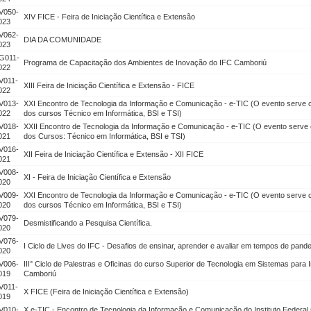
V050-
XIV FICE - Feira de Iniciação Científica e Extensão
023
V062-
DIA DA COMUNIDADE
023
G011-
Programa de Capacitação dos Ambientes de Inovação do IFC Camboriú
022
V011-
XIII Feira de Iniciação Científica e Extensão - FICE
022
V013-
XXI Encontro de Tecnologia da Informação e Comunicação - e-TIC (O evento serv
022
dos cursos Técnico em Informática, BSI e TSI)
V018-
XXII Encontro de Tecnologia da Informação e Comunicação - e-TIC (O evento ser
021
dos Cursos: Técnico em Informática, BSI e TSI)
V016-
XII Feira de Iniciação Científica e Extensão - XII FICE
021
V008-
XI - Feira de Iniciação Científica e Extensão
020
V009-
XXI Encontro de Tecnologia da Informação e Comunicação - e-TIC (O evento serv
020
dos cursos Técnico em Informática, BSI e TSI)
V079-
Desmistificando a Pesquisa Científica.
020
V076-
I Ciclo de Lives do IFC - Desafios de ensinar, aprender e avaliar em tempos de pand
020
V006-
III° Ciclo de Palestras e Oficinas do curso Superior de Tecnologia em Sistemas para
019
Camboriú
V011-
X FICE (Feira de Iniciação Científica e Extensão)
019
V010-
X e-TIC - Encontro de Tecnologia da Informação e Comunicação do Instituto Federa