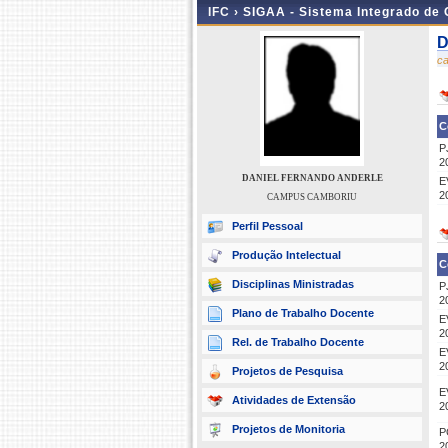
IFC ›
SIGAA - Sistema Integrado de
D
c
C
P
2
DANIEL FERNANDO ANDERLE
E
2
CAMPUS CAMBORIU
Perfil Pessoal
Produção Intelectual
C
Disciplinas Ministradas
P
2
Plano de Trabalho Docente
E
2
Rel. de Trabalho Docente
E
2
Projetos de Pesquisa
E
Atividades de Extensão
2
Projetos de Monitoria
P
2