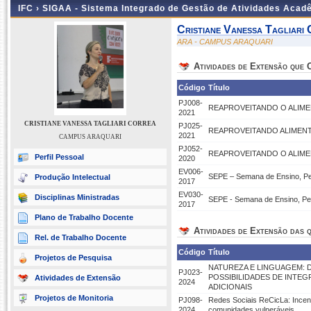
IFC ›
SIGAA - Sistema Integrado de Gestão de Atividades Acad
Cristiane Vanessa Tagliari
ARA - CAMPUS ARAQUARI
Atividades de Extensão que
Código
Título
PJ008-
REAPROVEITANDO O ALIMEN
2021
CRISTIANE VANESSA TAGLIARI CORREA
PJ025-
REAPROVEITANDO ALIMENT
2021
CAMPUS ARAQUARI
PJ052-
REAPROVEITANDO O ALIME
Perfil Pessoal
2020
EV006-
SEPE – Semana de Ensino, Pe
Produção Intelectual
2017
EV030-
Disciplinas Ministradas
SEPE - Semana de Ensino, Pes
2017
Plano de Trabalho Docente
Atividades de Extensão das q
Rel. de Trabalho Docente
Código
Título
Projetos de Pesquisa
NATUREZA E LINGUAGEM: 
PJ023-
POSSIBILIDADES DE INTEG
Atividades de Extensão
2024
ADICIONAIS
Projetos de Monitoria
PJ098-
Redes Sociais ReCicLa: Incen
2024
comunidades vulneráveis