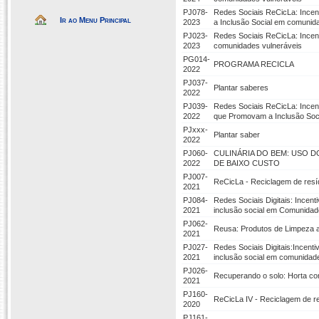
PJ078-
Redes Sociais ReCicLa: Ince
Ir ao Menu Principal
2023
a Inclusão Social em comunid
PJ023-
Redes Sociais ReCicLa: Incen
2023
comunidades vulneráveis
PG014-
PROGRAMA RECICLA
2022
PJ037-
Plantar saberes
2022
PJ039-
Redes Sociais ReCicLa: Incen
2022
que Promovam a Inclusão Soc
PJxxx-
Plantar saber
2022
PJ060-
CULINÁRIA DO BEM: USO 
2022
DE BAIXO CUSTO
PJ007-
ReCicLa - Reciclagem de res
2021
PJ084-
Redes Sociais Digitais: Ince
2021
inclusão social em Comunidad
PJ062-
Reusa: Produtos de Limpeza a 
2021
PJ027-
Redes Sociais Digitais:Incen
2021
inclusão social em comunidad
PJ026-
Recuperando o solo: Horta com
2021
PJ160-
ReCicLa IV - Reciclagem de r
2020
PJ161-