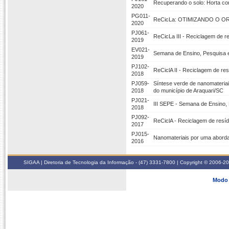
Recuperando o solo: Horta co
2020
PG011-
ReCicLa: OTIMIZANDO O 
2020
PJ061-
ReCicLa III - Reciclagem de 
2019
EV021-
Semana de Ensino, Pesquisa 
2019
PJ102-
ReCiclA II - Reciclagem de r
2018
PJ059-
Síntese verde de nanomateriai
2018
do município de Araquari/SC
PJ021-
III SEPE - Semana de Ensino,
2018
PJ092-
ReCiclA - Reciclagem de res
2017
PJ015-
Nanomateriais por uma aborda
2016
SIGAA | Diretoria de Tecnologia da Informação - (47) 3331-7800 | Copyright © 2006-2026
Modo 