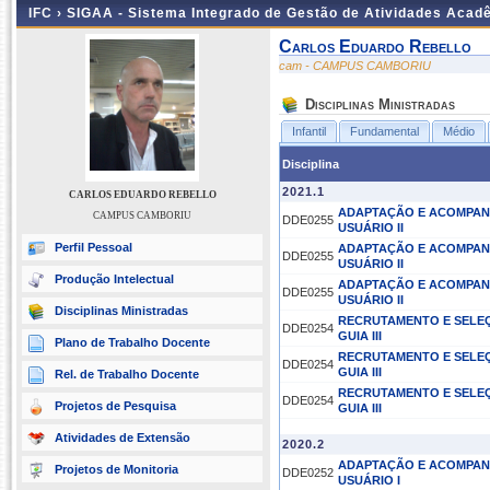
IFC ›
SIGAA - Sistema Integrado de Gestão de Atividades Acad
Carlos Eduardo Rebello
cam - CAMPUS CAMBORIU
Disciplinas Ministradas
Infantil
Fundamental
Médio
Disciplina
2021.1
CARLOS EDUARDO REBELLO
ADAPTAÇÃO E ACOMPAN
CAMPUS CAMBORIU
DDE0255
USUÁRIO II
Perfil Pessoal
ADAPTAÇÃO E ACOMPAN
DDE0255
USUÁRIO II
Produção Intelectual
ADAPTAÇÃO E ACOMPAN
DDE0255
USUÁRIO II
Disciplinas Ministradas
RECRUTAMENTO E SELEÇ
DDE0254
GUIA III
Plano de Trabalho Docente
RECRUTAMENTO E SELEÇ
DDE0254
GUIA III
Rel. de Trabalho Docente
RECRUTAMENTO E SELEÇ
DDE0254
Projetos de Pesquisa
GUIA III
Atividades de Extensão
2020.2
ADAPTAÇÃO E ACOMPAN
Projetos de Monitoria
DDE0252
USUÁRIO I