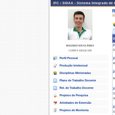
IFC ›
SIGAA - Sistema Integrado de
R
A
D
2
ROGERIO SOUSA PIRES
D
CAMPUS ARAQUARI
Perfil Pessoal
2
M
Produção Intelectual
2
Disciplinas Ministradas
M
Plano de Trabalho Docente
Rel. de Trabalho Docente
2
D
Projetos de Pesquisa
0
Atividades de Extensão
2
Projetos de Monitoria
D