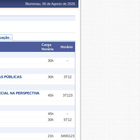
Blumenau, 06 de Agosto de 2026
uação
Carga
Horário
Horária
30h
-
AS PÚBLICAS
30h
3T12
CIAL NA PERSPECTIVA
45h
3T123
45h
-
30h
5T12
21h
345N123