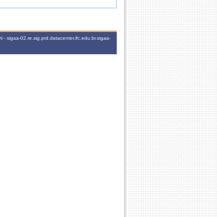
 sigaa-02.re.sig.prd.datacenter.ifc.edu.br.sigaa-