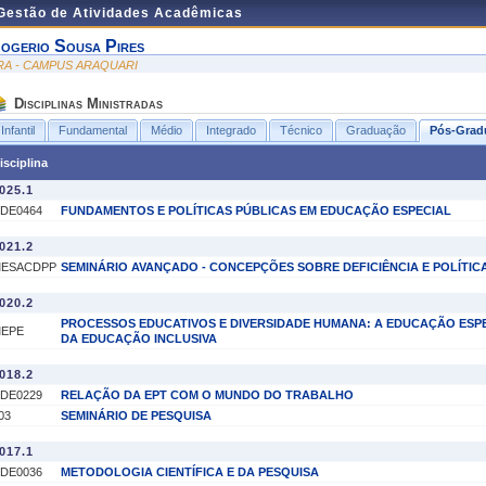
 Gestão de Atividades Acadêmicas
ogerio Sousa Pires
RA - CAMPUS ARAQUARI
Disciplinas Ministradas
Infantil
Fundamental
Médio
Integrado
Técnico
Graduação
Pós-Grad
isciplina
025.1
DE0464
FUNDAMENTOS E POLÍTICAS PÚBLICAS EM EDUCAÇÃO ESPECIAL
021.2
ESACDPP
SEMINÁRIO AVANÇADO - CONCEPÇÕES SOBRE DEFICIÊNCIA E POLÍTIC
020.2
PROCESSOS EDUCATIVOS E DIVERSIDADE HUMANA: A EDUCAÇÃO ESPE
EPE
DA EDUCAÇÃO INCLUSIVA
018.2
DE0229
RELAÇÃO DA EPT COM O MUNDO DO TRABALHO
03
SEMINÁRIO DE PESQUISA
017.1
DE0036
METODOLOGIA CIENTÍFICA E DA PESQUISA