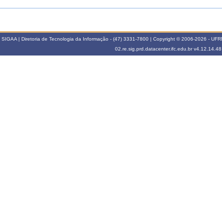
SIGAA | Diretoria de Tecnologia da Informação - (47) 3331-7800 | Copyright © 2006-2026 - UFRN -
02.re.sig.prd.datacenter.ifc.edu.br
v4.12.14.48