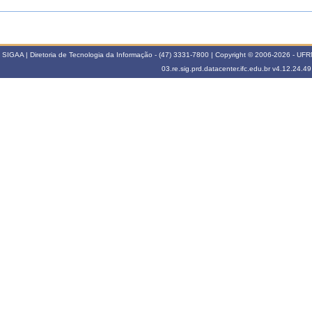
SIGAA | Diretoria de Tecnologia da Informação - (47) 3331-7800 | Copyright © 2006-2026 - UFRN -
03.re.sig.prd.datacenter.ifc.edu.br
v4.12.24.49