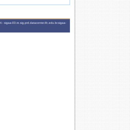
 sigaa-03.re.sig.prd.datacenter.ifc.edu.br.sigaa-