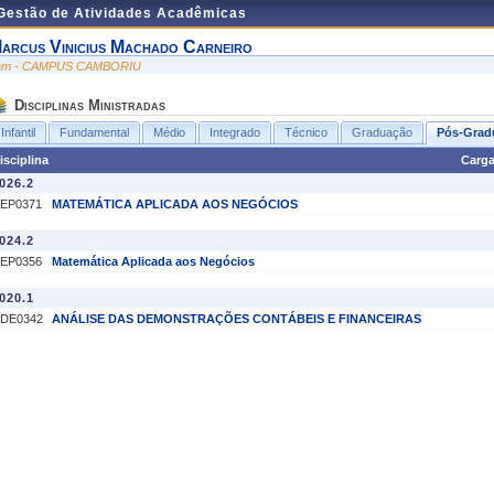
 Gestão de Atividades Acadêmicas
arcus Vinicius Machado Carneiro
am - CAMPUS CAMBORIU
Disciplinas Ministradas
Infantil
Fundamental
Médio
Integrado
Técnico
Graduação
Pós-Grad
isciplina
Carga
026.2
EP0371
MATEMÁTICA APLICADA AOS NEGÓCIOS
024.2
EP0356
Matemática Aplicada aos Negócios
020.1
DE0342
ANÁLISE DAS DEMONSTRAÇÕES CONTÁBEIS E FINANCEIRAS