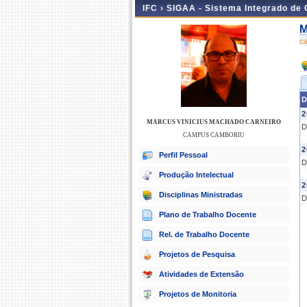
IFC ›
SIGAA - Sistema Integrado de
M
c
D
2
MARCUS VINICIUS MACHADO CARNEIRO
D
CAMPUS CAMBORIU
2
Perfil Pessoal
D
Produção Intelectual
2
Disciplinas Ministradas
D
Plano de Trabalho Docente
Rel. de Trabalho Docente
Projetos de Pesquisa
Atividades de Extensão
Projetos de Monitoria