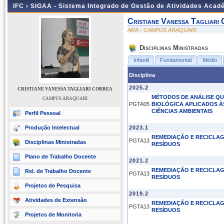
IFC ›
SIGAA - Sistema Integrado de Gestão de Atividades Acad
Cristiane Vanessa Tagliari
ARA - CAMPUS ARAQUARI
Disciplinas Ministradas
Infantil
Fundamental
Médio
Disciplina
2025.2
CRISTIANE VANESSA TAGLIARI CORREA
MÉTODOS DE ANÁLISE QU
CAMPUS ARAQUARI
PGTA05
BIOLÓGICA APLICADOS À
CIÊNCIAS AMBIENTAIS
Perfil Pessoal
Produção Intelectual
2023.1
REMEDIAÇÃO E RECICLA
PGTA13
Disciplinas Ministradas
RESÍDUOS
Plano de Trabalho Docente
2021.2
REMEDIAÇÃO E RECICLA
Rel. de Trabalho Docente
PGTA13
RESÍDUOS
Projetos de Pesquisa
2019.2
Atividades de Extensão
REMEDIAÇÃO E RECICLA
PGTA13
RESÍDUOS
Projetos de Monitoria