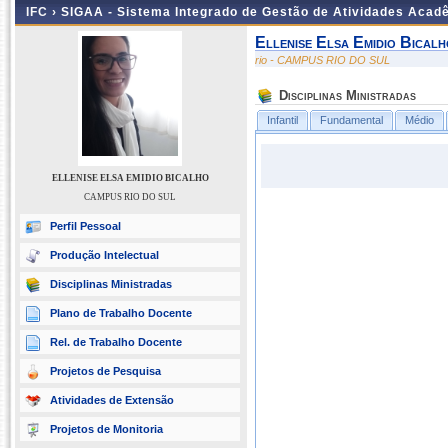
IFC ›
SIGAA - Sistema Integrado de Gestão de Atividades Acad
Ellenise Elsa Emidio Bicalh
rio - CAMPUS RIO DO SUL
Disciplinas Ministradas
Infantil
Fundamental
Médio
ELLENISE ELSA EMIDIO BICALHO
CAMPUS RIO DO SUL
Perfil Pessoal
Produção Intelectual
Disciplinas Ministradas
Plano de Trabalho Docente
Rel. de Trabalho Docente
Projetos de Pesquisa
Atividades de Extensão
Projetos de Monitoria