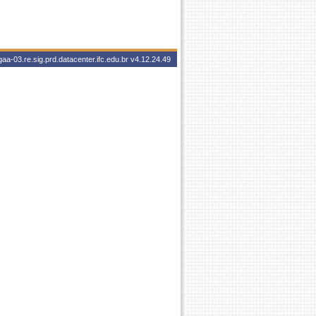
aa-03.re.sig.prd.datacenter.ifc.edu.br
v4.12.24.49