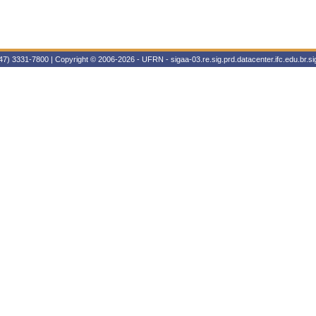
47) 3331-7800 | Copyright © 2006-2026 - UFRN - sigaa-03.re.sig.prd.datacenter.ifc.edu.br.sig