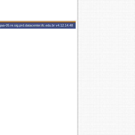
aa-05.re.sig.prd.datacenter.ifc.edu.br
v4.12.14.48