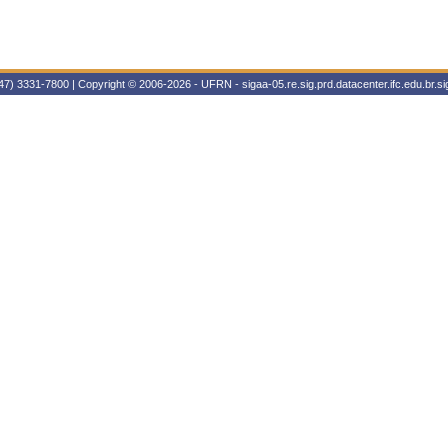
47) 3331-7800 | Copyright © 2006-2026 - UFRN - sigaa-05.re.sig.prd.datacenter.ifc.edu.br.sig