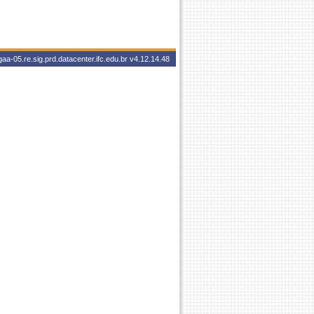
aa-05.re.sig.prd.datacenter.ifc.edu.br
v4.12.14.48