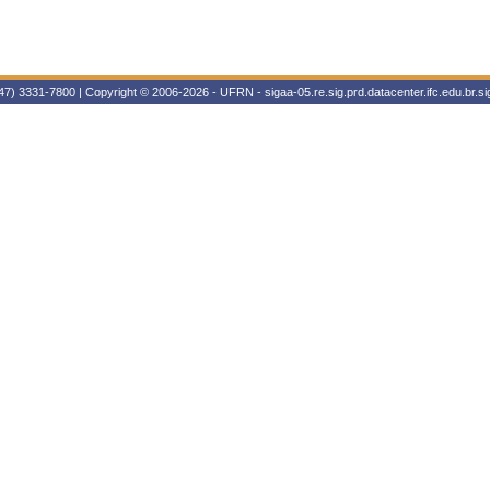
47) 3331-7800 | Copyright © 2006-2026 - UFRN - sigaa-05.re.sig.prd.datacenter.ifc.edu.br.sig