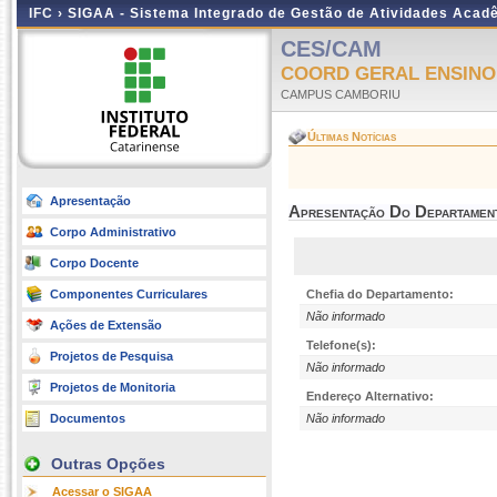
IFC ›
SIGAA - Sistema Integrado de Gestão de Atividades Acad
CES/CAM
COORD GERAL ENSINO
CAMPUS CAMBORIU
Últimas Notícias
Apresentação
Apresentação Do Departamen
Corpo Administrativo
Corpo Docente
Componentes Curriculares
Chefia do Departamento:
Não informado
Ações de Extensão
Telefone(s):
Projetos de Pesquisa
Não informado
Projetos de Monitoria
Endereço Alternativo:
Documentos
Não informado
Outras Opções
Acessar o SIGAA