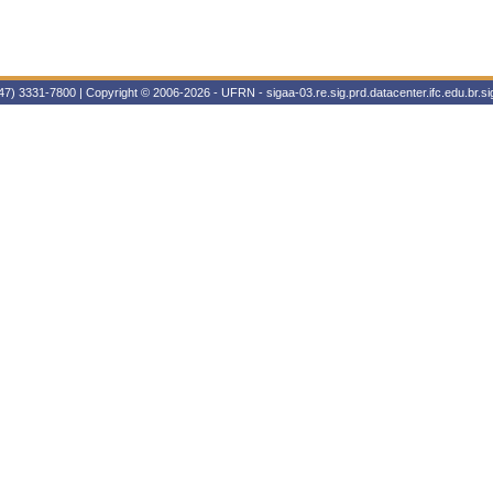
47) 3331-7800 | Copyright © 2006-2026 - UFRN - sigaa-03.re.sig.prd.datacenter.ifc.edu.br.sig