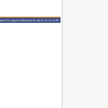
aa-03.re.sig.prd.datacenter.ifc.edu.br
v4.12.14.48