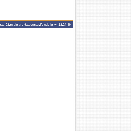
aa-02.re.sig.prd.datacenter.ifc.edu.br
v4.12.24.49