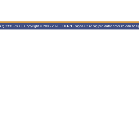
47) 3331-7800 | Copyright © 2006-2026 - UFRN - sigaa-02.re.sig.prd.datacenter.ifc.edu.br.sig