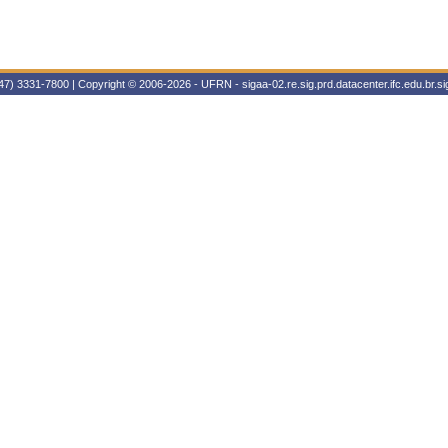
47) 3331-7800 | Copyright © 2006-2026 - UFRN - sigaa-02.re.sig.prd.datacenter.ifc.edu.br.sig