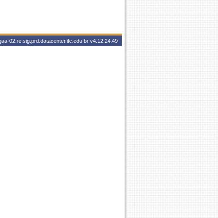
aa-02.re.sig.prd.datacenter.ifc.edu.br
v4.12.24.49