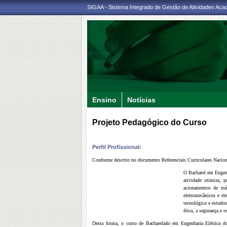
SIGAA - Sistema Integrado de Gestão de Atividades Ac
Ensino
Notícias
Projeto Pedagógico do Curso
Perfil Profissional:
Conforme descrito no documento Referenciais Curriculares Naciona
O Bacharel em Engenha
atividade otimiza, p
acionamentos de máq
eletromecânicos e ele
tecnológica e estudos
ética, a segurança e 
Desta forma, o curso de Bacharelado em Engenharia Elétrica do