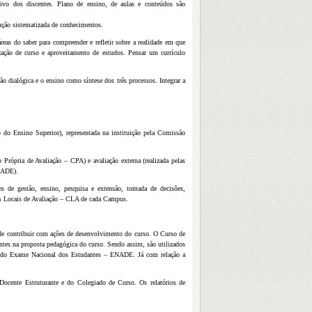
tivo dos discentes. Plano de ensino, de aulas e conteúdos são
dução sistematizada de conhecimentos.
reas do saber para compreender e refletir sobre a realidade em que
ização de curso e aproveitamento de estudos. Pensar um currículo
o dialógica e o ensino como síntese dos três processos. Integrar a
 do Ensino Superior), representada na instituição pela Comissão
 Própria de Avaliação – CPA) e avaliação externa (realizada pelas
NADE).
s de gestão, ensino, pesquisa e extensão, tomada de decisões,
ões Locais de Avaliação – CLA de cada Campus.
de contribuir com ações de desenvolvimento do curso. O Curso de
entes na proposta pedagógica do curso. Sendo assim, são utilizados
vés do Exame Nacional dos Estudantes – ENADE. Já com relação a
Docente Estruturante e do Colegiado de Curso. Os relatórios de