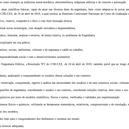
 como exemplo as indústrias metal-mecânica, eletroeletrônica, máquinas elétricas e de controle e automação.
reas científicas básicas, capaz de atuar nas diversas áreas da engenharia, bem como adaptar-se às novas ne
CNE/CES, de 24 de abril de 2019, a qual institui as Diretrizes Curriculares Nacionais do Curso de Graduação 
exivo, criativo, cooperativo e ético e com forte formação técnica;
 utilizar novas tecnologias, com atuação inovadora e empreendedora;
uários, formular, analisar e resolver, de forma criativa, os problemas de Engenharia;
isciplinares em sua prática;
micos, sociais, ambientais, culturais e de segurança e saúde no trabalho;
esponsabilidade social e com o desenvolvimento sustentável.
 Engenharia Elétrica, a Resolução Nº2 do CNE/CES, de 24 de abril de 2019, também prevê que ao longo da
enharia, analisando e compreendendo os usuários dessas soluções e seu contexto:
de observação, compreensão, registro e análise das necessidades dos usuários e de seus contextos sociais, cultura
 questões de engenharia, considerando o usuário e seu contexto, concebendo soluções criativas, bem como o uso 
 químicos por meio de modelos simbólicos, físicos e outros, verificados e validados por experimentação:
stemas físicos e químicos, utilizando as ferramentas matemáticas, estatísticas, computacionais e de simulação, e
eio dos modelos;
ados reais para o comportamento dos fenômenos e sistemas em estudo.
e técnicas adequadas;