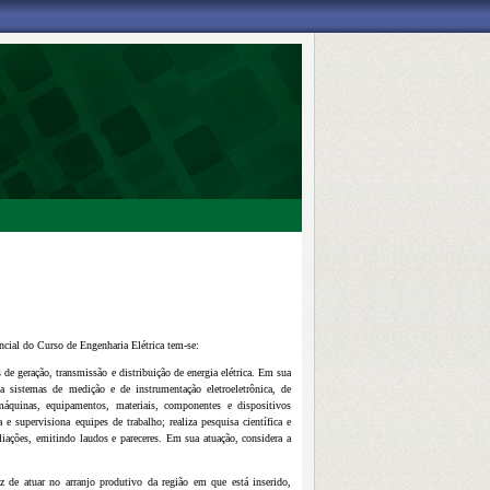
cial do Curso de Engenharia Elétrica tem-se:
de geração, transmissão e distribuição de energia elétrica. Em sua
eta sistemas de medição e de instrumentação eletroeletrônica, de
máquinas, equipamentos, materiais, componentes e dispositivos
 e supervisiona equipes de trabalho; realiza pesquisa científica e
valiações, emitindo laudos e pareceres. Em sua atuação, considera a
 de atuar no arranjo produtivo da região em que está inserido,