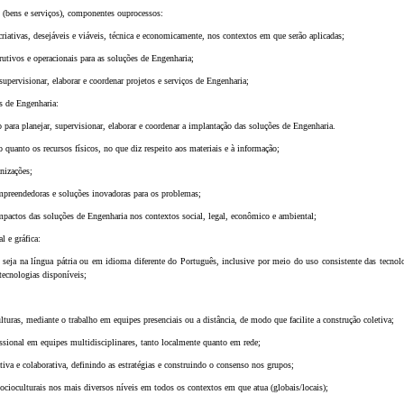
os (bens e serviços), componentes ouprocessos:
 criativas, desejáveis e viáveis, técnica e economicamente, nos contextos em que serão aplicadas;
rutivos e operacionais para as soluções de Engenharia;
 supervisionar, elaborar e coordenar projetos e serviços de Engenharia;
es de Engenharia:
ão para planejar, supervisionar, elaborar e coordenar a implantação das soluções de Engenharia.
lho quanto os recursos físicos, no que diz respeito aos materiais e à informação;
nizações;
empreendedoras e soluções inovadoras para os problemas;
s impactos das soluções de Engenharia nos contextos social, legal, econômico e ambiental;
l e gráfica:
, seja na língua pátria ou em idioma diferente do Português, inclusive por meio do uso consistente das tecno
ecnologias disponíveis;
culturas, mediante o trabalho em equipes presenciais ou a distância, de modo que facilite a construção coletiva;
fissional em equipes multidisciplinares, tanto localmente quanto em rede;
oativa e colaborativa, definindo as estratégias e construindo o consenso nos grupos;
socioculturais nos mais diversos níveis em todos os contextos em que atua (globais/locais);