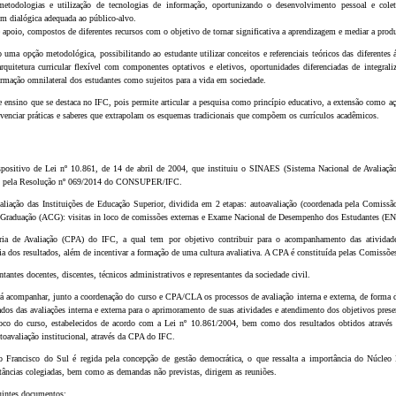
metodologias e utilização de tecnologias de informação, oportunizando o desenvolvimento pessoal e cole
em dialógica adequada ao público-alvo.
 apoio, compostos de diferentes recursos com o objetivo de tornar significativa a aprendizagem e mediar a pro
uma opção metodológica, possibilitando ao estudante utilizar conceitos e referenciais teóricos das diferentes á
quitetura curricular flexível com componentes optativos e eletivos, oportunidades diferenciadas de integral
rmação omnilateral dos estudantes como sujeitos para a vida em sociedade.
 ensino que se destaca no IFC, pois permite articular a pesquisa como princípio educativo, a extensão como açã
ivenciar práticas e saberes que extrapolam os esquemas tradicionais que compõem os currículos acadêmicos.
ispositivo de Lei nº 10.861, de 14 de abril de 2004, que instituiu o SINAES (Sistema Nacional de Avaliação
adas pela Resolução nº 069/2014 do CONSUPER/IFC.
valiação das Instituições de Educação Superior, dividida em 2 etapas: autoavaliação (coordenada pela Comissão
Graduação (ACG): visitas in loco de comissões externas e Exame Nacional de Desempenho dos Estudantes (E
ópria de Avaliação (CPA) do IFC, a qual tem por objetivo contribuir para o acompanhamento das atividade
cia dos resultados, além de incentivar a formação de uma cultura avaliativa. A CPA é constituída pelas Comiss
ntes docentes, discentes, técnicos administrativos e representantes da sociedade civil.
acompanhar, junto a coordenação do curso e CPA/CLA os processos de avaliação interna e externa, de forma 
tados das avaliações interna e externa para o aprimoramento de suas atividades e atendimento dos objetivos pres
 in loco do curso, estabelecidos de acordo com a Lei nº 10.861/2004, bem como dos resultados obtidos atra
utoavaliação institucional, através da CPA do IFC.
Francisco do Sul é regida pela concepção de gestão democrática, o que ressalta a importância do Núcleo 
stâncias colegiadas, bem como as demandas não previstas, dirigem as reuniões.
guintes documentos: