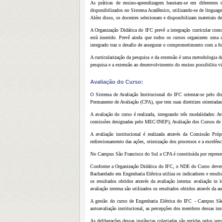
As práticas de ensino-aprendizagem baseiam-se em diferentes 
disponibilizados no Sistema Acadêmico, utilizando-se de linguag
Além disso, os docentes selecionam e disponibilizam materiais de
A Organização Didática do IFC prevê a integração curricular como 
está inserido. Prevê ainda que todos os cursos organizem uma ar
integrado traz o desafio de assegurar o comprometimento com a fo
A curricularização da pesquisa e da extensão é uma metodologia de
pesquisa e a extensão ao desenvolvimento do ensino possibilita v
Avaliação do Curso:
O Sistema de Avaliação Institucional do IFC orientar-se pelo d
Permanente de Avaliação (CPA), que tem suas diretrizes orient
A avaliação do curso é realizada, integrando três modalidades: A
comissões designadas pelo MEC/INEP); Avaliação dos Cursos de 
A avaliação institucional é realizada através da Comissão Pr
redirecionamento das ações, otimização dos processos e a excelên
No Campus São Francisco do Sul a CPA é constituída por representa
Conforme a Organização Didática do IFC, o NDE do Curso deverá 
Bacharelado em Engenharia Elétrica utiliza os indicadores e resul
os resultados obtidos através da avaliação interna: avaliação
avaliação interna são utilizados os resultados obtidos através da a
A gestão do curso de Engenharia Elétrica do IFC - Campus São 
autoavaliação institucional, as percepções dos membros dessas in
As deliberações dessas instâncias colegiadas são regidas pelos se