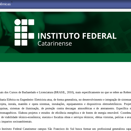
<
adêmicas
is dos Cursos de Bacharelado e Licenciatura (BRASIL, 2010), mais especificamente no que se refere ao Referen
ria Elétrica ou Engenheiro Eletricista atua, de forma generalista, no desenvolvimento e integração de sistemas 
rojeta, instala, mantém e opera sistemas, instalações, equipamentos e dispositivos eletroeletrônicos. Proj
uinas, sistemas de iluminação, de proteção contra descargas atmosféricas e de aterramento. Específica 
tromagnéticos. Elabora projetos e estudos de eficiência energética e de fontes de energia renovável. Coordena
 de viabilidade técnico-econômica; executa e fiscaliza obras e serviços técnicos; efetua vistorias, perícias e a
os impactos socioambientais.
 Instituto Federal Catarinense campus São Francisco do Sul busca formar um profissional generalista capaz