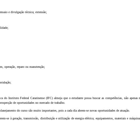
ensaio e divulgação técnica; extensão;
lidade;
em, operação, reparo ou manutenção;
;
stalação;
ca do Instituto Federal Catarinense (IFC) almeja que o estudante possa buscar as competências, não apenas n
 prospecção de oportunidades no mercado de trabalho.
planejamento do curso são muito importantes, pois a cada dia abrem-se novas oportunidades de atuação.
rem-se à geração, transmissão, distribuição e utilização de energia elétrica; equipamentos, materiais e máquinas