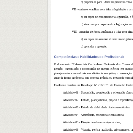
e) preparar-se para liderar empreendimentos
VII - conhecer e aplicar com ética a legislação e o
a) ser capaz de compreender a legislação, a 
b) atuar sempre respeitando a legislação, e
VIII - aprender de forma autônoma e lidar com situ
a) ser capaz de assumir atitude investigat
b) aprender a aprender.
Competências e Habilidades do Profissional:
O documento “Referenciais Curriculares Nacionais dos Cursos de
geração, transmissão e distribuição de energia elétrica; em indú
planejamento e consultoria em eficiência energética, conservação
atuar de forma autônoma, em empresa própria ou prestando consul
Conforme constam na Resolução Nº 218/1973 do Conselho Federal
Atividade 01 - Supervisão, coordenação e orientação técnic
Atividade 02 - Estudo, planejamento, projeto e especificaç
Atividade 03 - Estudo de viabilidade técnico-econômica;
Atividade 04 - Assistência, assessoria e consultoria;
Atividade 05 - Direção de obra e serviço técnico;
Atividade 06 - Vistoria, perícia, avaliação, arbitramento, la