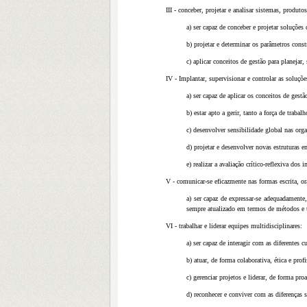
III - conceber, projetar e analisar sistemas, produt
a) ser capaz de conceber e projetar soluções
b) projetar e determinar os parâmetros const
c) aplicar conceitos de gestão para planejar,
IV - Implantar, supervisionar e controlar as soluçõ
a) ser capaz de aplicar os conceitos de gest
b) estar apto a gerir, tanto a força de traba
c) desenvolver sensibilidade global nas orga
d) projetar e desenvolver novas estruturas 
e) realizar a avaliação crítico-reflexiva do
V - comunicar-se eficazmente nas formas escrita, ora
a) ser capaz de expressar-se adequadamente
sempre atualizado em termos de métodos e t
VI - trabalhar e liderar equipes multidisciplinares:
a) ser capaz de interagir com as diferentes 
b) atuar, de forma colaborativa, ética e pro
c) gerenciar projetos e liderar, de forma pr
d) reconhecer e conviver com as diferenças 