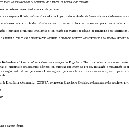
 em todos os seus aspectos de produção, de finanças, de pessoal e de mercado;
s atos normativos no âmbito doexercício da profissão:
ética e a responsabilidade profissional e avaliar os impactos das atividades de Engenharia na sociedade e no mei
 com ética em todas as atividades, zelando para que isto ocorra também no contexto em que estiver atuando; e
ações e contextos complexos, atualizando-se em relação aos avanços da ciência, da tecnologia e aos desafios da 
iva e autônoma, com vistas à aprendizagem contínua, à produção de novos conhecimentos e ao desenvolvimento d
 Bacharelado e Licenciatura” estabelece que a atuação do Engenheiro Eletricista poderá acontecer em indústr
strias de máquinas e equipamentos elétricos; em empresas que atuam no projeto, instalação e manutenção de s
 de energia, fontes de energia renovável; nos órgãos reguladores do sistema elétrico nacional; em empresas e 
toria.
 de Engenharia e Agronomia - CONFEA, compete ao Engenheiro Eletricista o desempenho das seguintes ativida
a;
ão;
udo e parecer técnico;