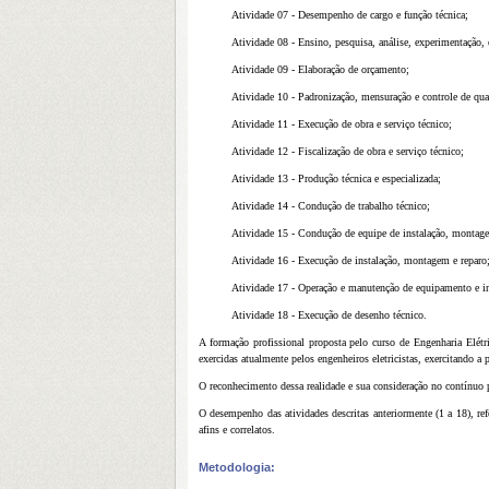
Atividade 07 - Desempenho de cargo e função técnica;
Atividade 08 - Ensino, pesquisa, análise, experimentação, 
Atividade 09 - Elaboração de orçamento;
Atividade 10 - Padronização, mensuração e controle de qua
Atividade 11 - Execução de obra e serviço técnico;
Atividade 12 - Fiscalização de obra e serviço técnico;
Atividade 13 - Produção técnica e especializada;
Atividade 14 - Condução de trabalho técnico;
Atividade 15 - Condução de equipe de instalação, montag
Atividade 16 - Execução de instalação, montagem e reparo
Atividade 17 - Operação e manutenção de equipamento e in
Atividade 18 - Execução de desenho técnico.
A formação profissional proposta pelo curso de Engenharia Elétri
exercidas atualmente pelos engenheiros eletricistas, exercitando a
O reconhecimento dessa realidade e sua consideração no contínuo 
O desempenho das atividades descritas anteriormente (1 a 18), refe
afins e correlatos.
Metodologia: