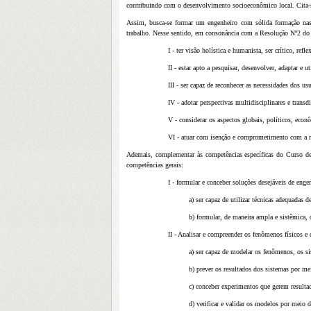
contribuindo com o desenvolvimento socioeconômico local. Cita-se
Assim, busca-se formar um engenheiro com sólida formação nas á
trabalho. Nesse sentido, em consonância com a Resolução Nº2 do 
I - ter visão holística e humanista, ser crítico, refl
II - estar apto a pesquisar, desenvolver, adaptar e
III - ser capaz de reconhecer as necessidades dos us
IV - adotar perspectivas multidisciplinares e transd
V - considerar os aspectos globais, políticos, econô
VI - atuar com isenção e comprometimento com a r
Ademais, complementar às competências específicas do Curso de
competências gerais:
I - formular e conceber soluções desejáveis de eng
a) ser capaz de utilizar técnicas adequadas 
b) formular, de maneira ampla e sistêmica,
II - Analisar e compreender os fenômenos físicos e
a) ser capaz de modelar os fenômenos, os si
b) prever os resultados dos sistemas por m
c) conceber experimentos que gerem result
d) verificar e validar os modelos por meio d