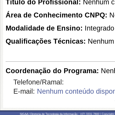
Título do Profissional:
Nenhum co
Área de Conhecimento CNPQ:
N
Modalidade de Ensino:
Integrado
Qualificações Técnicas:
Nenhum 
Coordenação do Programa:
Nenh
Telefone/Ramal:
E-mail:
Nenhum conteúdo dispon
SIGAA | Diretoria de Tecnologia da Informação - (47) 3331-7800 | Copyright ©