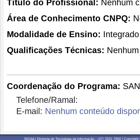
Título do Profissional:
Nenhum co
Área de Conhecimento CNPQ:
N
Modalidade de Ensino:
Integrado
Qualificações Técnicas:
Nenhum 
Coordenação do Programa:
SAN
Telefone/Ramal:
E-mail:
Nenhum conteúdo dispon
SIGAA | Diretoria de Tecnologia da Informação - (47) 3331-7800 | Copyright ©