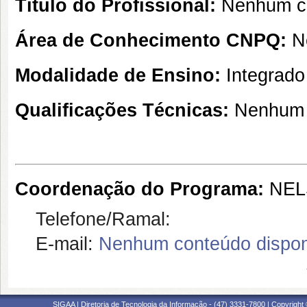
Título do Profissional:
Nenhum co
Área de Conhecimento CNPQ:
N
Modalidade de Ensino:
Integrado
Qualificações Técnicas:
Nenhum 
Coordenação do Programa:
NEL
Telefone/Ramal:
E-mail:
Nenhum conteúdo dispon
SIGAA | Diretoria de Tecnologia da Informação - (47) 3331-7800 | Copyright ©