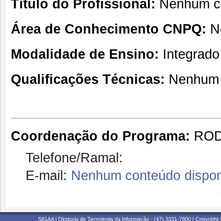
Título do Profissional:
Nenhum co
Área de Conhecimento CNPQ:
N
Modalidade de Ensino:
Integrado
Qualificações Técnicas:
Nenhum 
Coordenação do Programa:
ROD
Telefone/Ramal:
E-mail:
Nenhum conteúdo dispon
SIGAA | Diretoria de Tecnologia da Informação - (47) 3331-7800 | Copyright ©