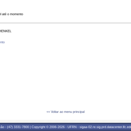
l até o momento
HENKEL
nto
<< Voltar ao menu principal
ão - (47) 3331-7800 | Copyright © 2006-2026 - UFRN - sigaa-02.re.sig.prd.datacenter.ifc.edu.