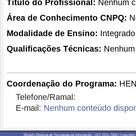
Título do Profissional:
Nenhum co
Área de Conhecimento CNPQ:
N
Modalidade de Ensino:
Integrado
Qualificações Técnicas:
Nenhum 
Coordenação do Programa:
HEN
Telefone/Ramal:
E-mail:
Nenhum conteúdo dispon
SIGAA | Diretoria de Tecnologia da Informação - (47) 3331-7800 | Copyright ©