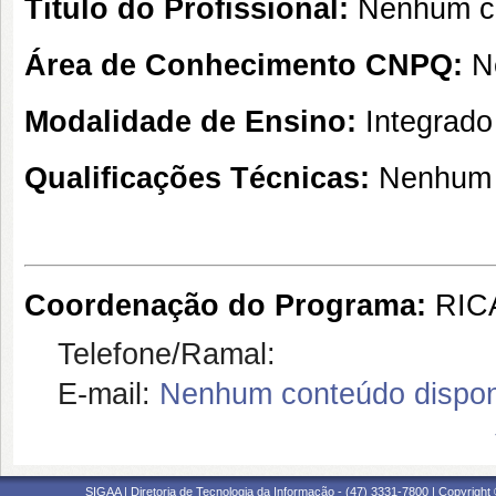
Título do Profissional:
Nenhum co
Área de Conhecimento CNPQ:
N
Modalidade de Ensino:
Integrado
Qualificações Técnicas:
Nenhum 
Coordenação do Programa:
RIC
Telefone/Ramal:
E-mail:
Nenhum conteúdo dispon
SIGAA | Diretoria de Tecnologia da Informação - (47) 3331-7800 | Copyright ©