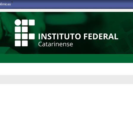
<
adêmicas