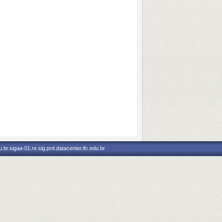
br.sigaa-01.re.sig.prd.datacenter.ifc.edu.br