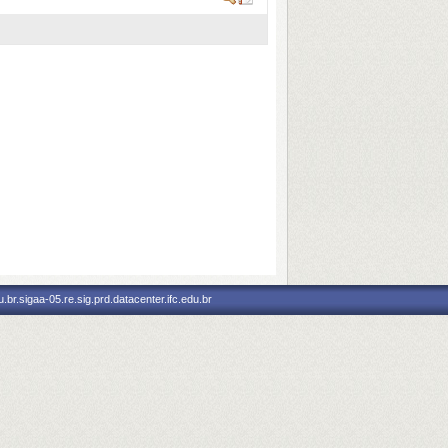
br.sigaa-05.re.sig.prd.datacenter.ifc.edu.br