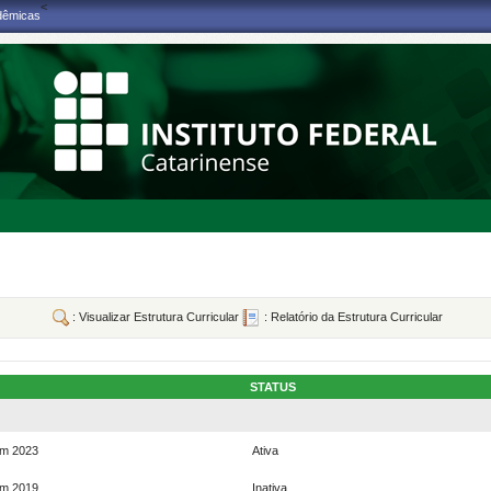
<
adêmicas
: Visualizar Estrutura Curricular
: Relatório da Estrutura Curricular
STATUS
em 2023
Ativa
em 2019
Inativa