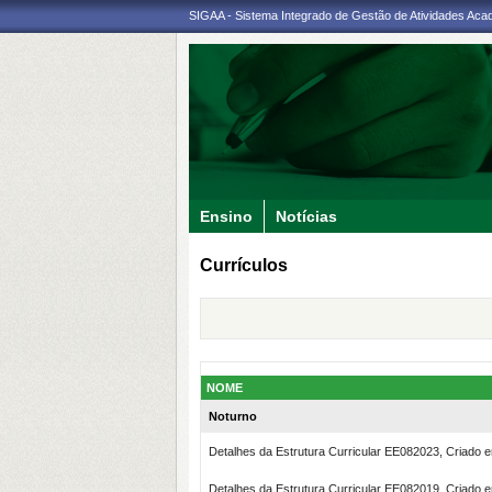
SIGAA - Sistema Integrado de Gestão de Atividades Ac
Ensino
Notícias
Currículos
NOME
Noturno
Detalhes da Estrutura Curricular EE082023, Criado 
Detalhes da Estrutura Curricular EE082019, Criado 