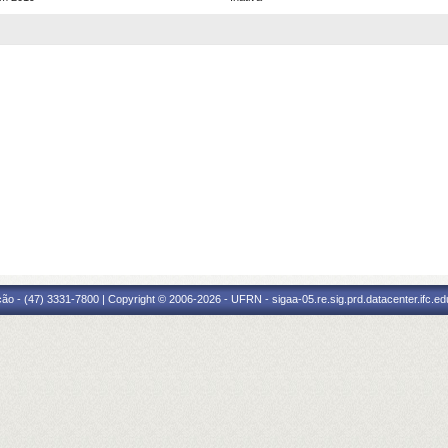
ão - (47) 3331-7800 | Copyright © 2006-2026 - UFRN - sigaa-05.re.sig.prd.datacenter.ifc.edu.