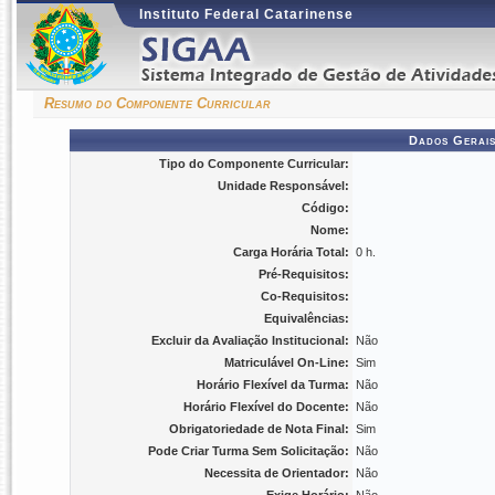
Instituto Federal Catarinense
Resumo do Componente Curricular
Dados Gerais
Tipo do Componente Curricular:
Unidade Responsável:
Código:
Nome:
Carga Horária Total:
0 h.
Pré-Requisitos:
Co-Requisitos:
Equivalências:
Excluir da Avaliação Institucional:
Não
Matriculável On-Line:
Sim
Horário Flexível da Turma:
Não
Horário Flexível do Docente:
Não
Obrigatoriedade de Nota Final:
Sim
Pode Criar Turma Sem Solicitação:
Não
Necessita de Orientador:
Não