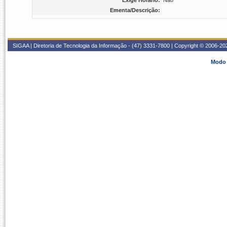
Exige Horário:
Não
Ementa/Descrição:
SIGAA | Diretoria de Tecnologia da Informação - (47) 3331-7800 | Copyright © 2006-2026
Modo 